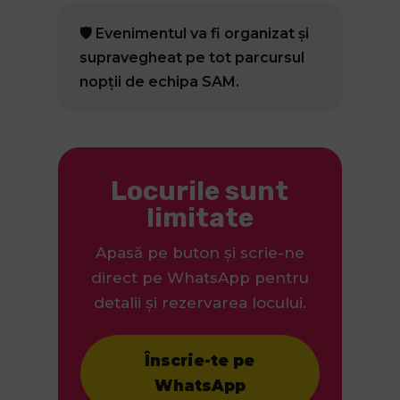
🛡️ Evenimentul va fi organizat și
supravegheat pe tot parcursul
nopții de echipa SAM.
Locurile sunt
limitate
Apasă pe buton și scrie-ne
direct pe WhatsApp pentru
detalii și rezervarea locului.
Înscrie-te pe
WhatsApp