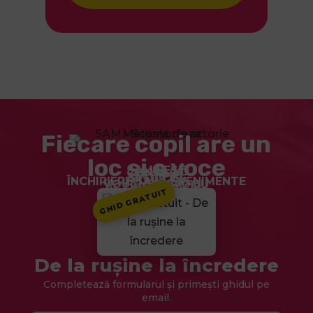
Fiecare copil are un
loc și o voce
SAM FEST
CONTACT
ECHIPĂ
ARTICOLE
ÎNCHIRIERE SALĂ EVENIMENTE
VOUCHER CADOU
ACTIVITAȚI COPII
CURSURI
HOME
GHID GRATUIT
De la rușine la încredere
Completează formularul și primești ghidul pe
email.