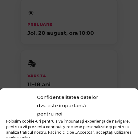
☀️
PRELUARE
Joi, 20 august, ora 10:00
🎭
VÂRSTA
11–18 ani
Confidențialitatea datelor
dvs. este importantă
📍
pentru noi
Folosim cookie-uri pentru a vă îmbunătăți experiența de navigare,
pentru a vă prezenta conținut și reclame personalizate și pentru a
LOCAȚIA
analiza traficul nostru. Făcând clic pe „Acceptă”, acceptați utilizarea
Școala de Actorie
cookie-urilor.