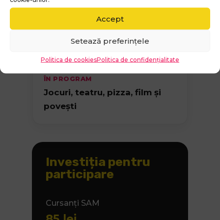
Metamorfoza – SAM
Accept
Setează preferințele
✨
Politica de cookies
Politica de confidențialitate
ÎN PROGRAM
Jocuri, teatru, pizza, film și
povești
Investiția pentru
participare
Cursanți SAM
85 lei