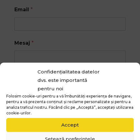
Email
*
Mesaj
*
Confidențialitatea datelor
dvs. este importantă
pentru noi
Folosim cookie-uri pentru a vă îmbunătăți experiența de navigare,
A
Am citit și sunt de acord cu Politica de
pentru a vă prezenta conținut și reclame personalizate și pentru a
c
Confidențialitate și cu clauzele din
analiza traficul nostru. Făcând clic pe „Acceptă”, acceptați utilizarea
o
secțiunea de Termeni și Condiții*
cookie-urilor.
r
d
Accept
G
Trimite mesaj
D
Setează preferințele