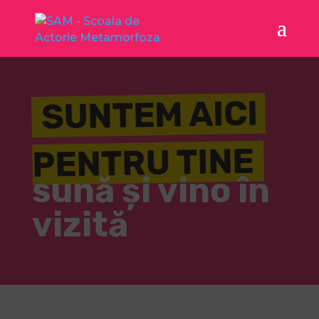
SUNTEM AICI
PENTRU TINE
sună și vino în
vizită