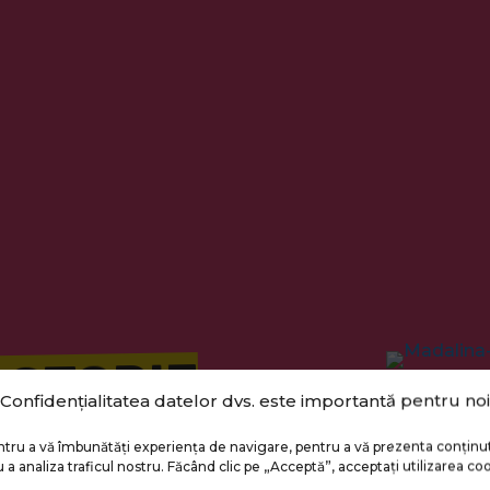
ACTORIE
Confidențialitatea datelor dvs. este importantă pentru noi
 ȘI
ntru a vă îmbunătăți experiența de navigare, pentru a vă prezenta conținu
 a analiza traficul nostru. Făcând clic pe „Acceptă”, acceptați utilizarea coo