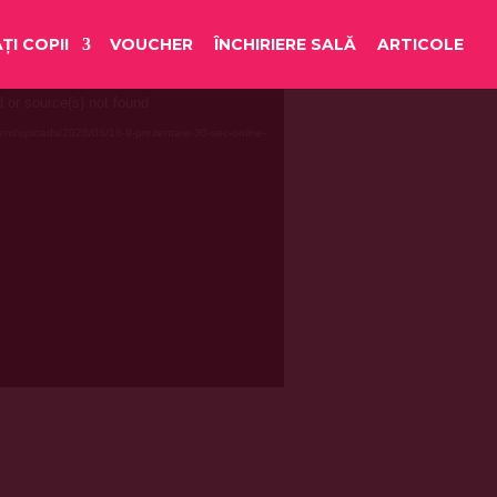
ȚI COPII
VOUCHER
ÎNCHIRIERE SALĂ
ARTICOLE
d or source(s) not found
ent/uploads/2026/06/16-9-prezentare-30-sec-online-