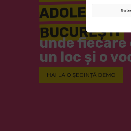
ADOLESCENȚI
Sete
BUCUREȘTI
unde fiecare 
un loc și o vo
HAI LA O ȘEDINȚĂ DEMO