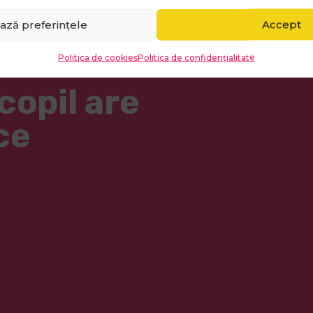
, ÎN
ază preferințele
Accept
Politica de cookies
Politica de confidențialitate
copil are
ce