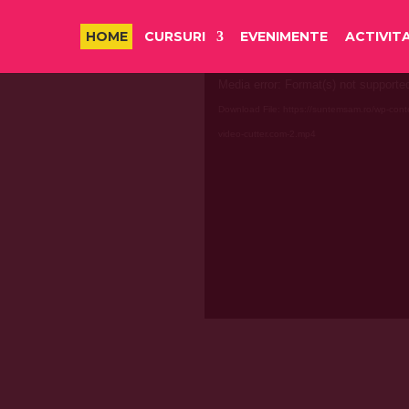
HOME
CURSURI
EVENIMENTE
ACTIVITA
Media error: Format(s) not supporte
Download File: https://suntemsam.ro/wp-cont
video-cutter.com-2.mp4