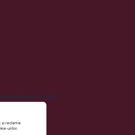
t și reclame
kie-urilor.