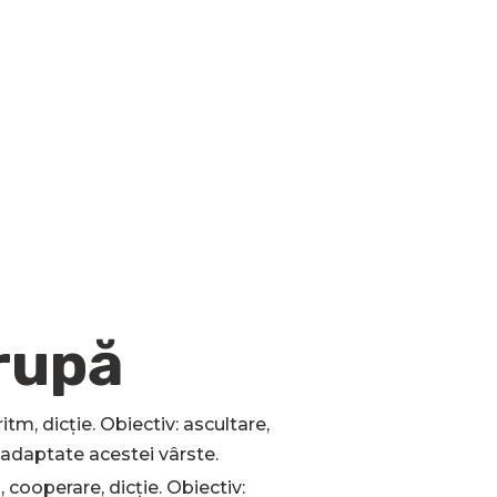
rupă
, ritm, dicție. Obiectiv: ascultare,
i adaptate acestei vârste.
, cooperare, dicție. Obiectiv: