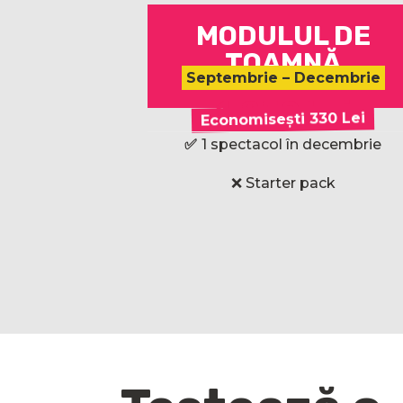
MODULUL DE
TOAMNĂ
Septembrie – Decembrie
1.850 Lei
Economisești 330 Lei
Plată integrală
✅
1
spectacol în decembrie
❌ Starter pack