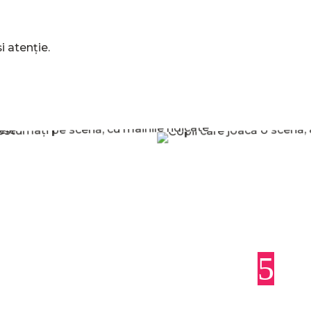
i atenție.
5