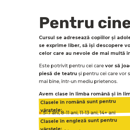
Pentru cine
Cursul se adresează copiilor și adol
se exprime liber, să își descopere voc
celor care au nevoie de mai multă î
Este potrivit pentru cei care
vor să jo
piesă de teatru
și pentru cei care vor
mai bine, într-un mediu prietenos.
Avem clase în limba română și în li
Clasele în română sunt pentru
vârstele:
■
5–7 ani, 8-11 ani, 11-13 ani, 14+ ani
Clasele în engleză sunt pentru
vârstele: