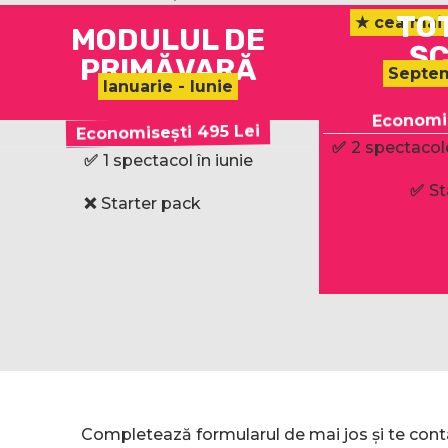
TO
★ cea mai
MODULUL DE
Ș
PRIMĂVARĂ
Septem
Ianuarie - Iunie
4.3
2.775 Lei
Economis
Plat
Economisești 495 Lei
Plată integrală
✅
2
spectacol
✅
1
spectacol în iunie
✅
St
❌
Starter pack
Completează formularul de mai jos și te conta