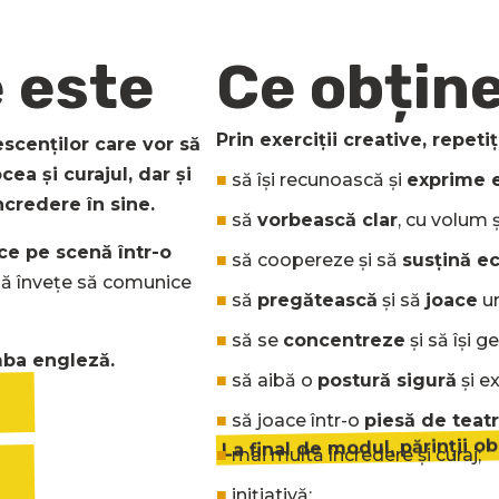
 este
Ce obține
Prin exerciții creative, repetiț
escenților care vor să
ea și curajul, dar și
■
să își recunoască și
exprime 
ncredere în sine.
■
să
vorbească clar
, cu volum ș
ace pe scenă într-o
■
să coopereze și să
susțină e
 să învețe să comunice
■
să
pregătească
și să
joace
u
■
să se
concentreze
și să își g
mba engleză.
■
să aibă o
postură sigură
și e
■
să joace într-o
piesă de teat
La final de modul, părinții o
■
mai multă încredere și curaj;
■
inițiativă;