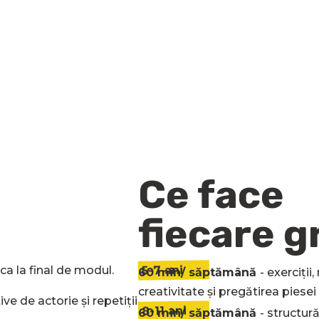
Ce face
fiecare g
5-7 ani
ca la final de modul.
60 min/ săptămână
- e
xerciții
creativitate și pregătirea piese
ve de actorie și repetiții
8-11 ani
60 min/ săptămână
- s
tructură