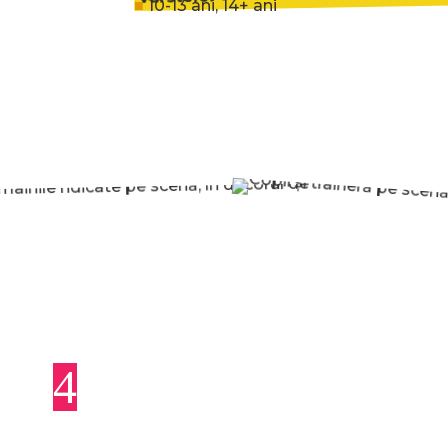
■
10-13 ani, 14+ ani
4