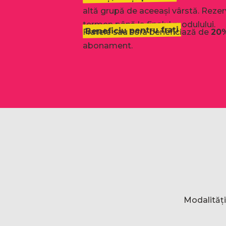
altă grupă de aceeași vârstă. Rezer
termen până la finalul modulului.
Beneficiu pentru frați
Fratele sau sora beneficiază de
20
abonament.
Modalități