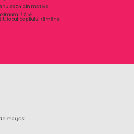
i 
de munca, Andreea a 
 anulează din motive
reusit sa ne introduca in 
ximum 7 zile.
t, locul copilului rămâne
jocul copiilor si sa 
experimentez ce 
experimenteaza ei in 
cadrul fiecarui atelier. Mai 
mult decat atat, am vazut 
cu ochii mei progresul lui 
Alex, mult mai stapan pe 
sine, si spontan. Imaginatie 
stiam ca are din plin insa 
insa tare mult mi-a placut 
sa il vad in actiune! 😍 Se 
bucura din plin de fiecare 
atelier de teatru in parte, 
merge mereu cu placere 
de mai jos:
iar acum stiu si de ce, been 
there, done that! ☺️