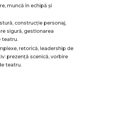
re, muncă în echipă și
ostură,
construcție personaj,
re sigură, gestionarea
 teatru.
plexe, retorică, leadership de
tiv: prezență scenică, vorbire
de teatru.