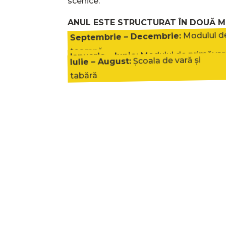
scenice.
ANUL ESTE STRUCTURAT ÎN DOUĂ M
Modulul d
Septembrie – Decembrie:
toamnă
Modulul de primăva
Ianuarie – Iunie:
Școala de vară și
Iulie – August:
tabără
De două ori pe an, toate grupele joa
SAM FEST, festivalul nostru de teatru. 
prietenii intră gratuit.
Cost de participare per copil: 300