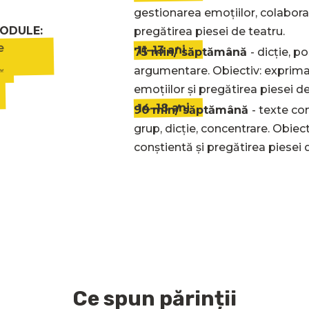
gestionarea emoțiilor, colabora
ODULE:
pregătirea piesei de teatru.
e
11–13 ani
75 min/ săptămână
- dicție, p
argumentare. Obiectiv: exprima
ră
emoțiilor și pregătirea piesei de
14–18 ani
90 min/ săptămână
- t
exte com
că pe scenă în cadrul
grup, dicție, concentrare. Obiec
Părinții, familia și
conștientă și pregătirea piesei 
 RON (TVA inclus).
Ce spun părinții