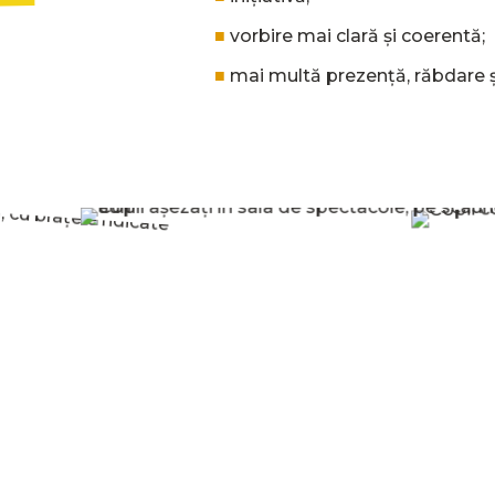
■
vorbire mai clară și coerentă;
■
mai multă prezență, răbdare ș