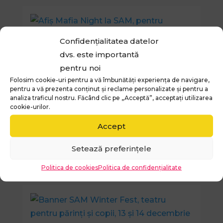
Confidențialitatea datelor
MAFIA NIGHT – 2 AUG, 8-12
dvs. este importantă
ANI
pentru noi
Folosim cookie-uri pentru a vă îmbunătăți experiența de navigare,
pentru a vă prezenta conținut și reclame personalizate și pentru a
analiza traficul nostru. Făcând clic pe „Acceptă”, acceptați utilizarea
cookie-urilor.
Accept
O NOAPTE LA SAM – 4 AUG, 8-
Setează preferințele
12 ANI
Politica de cookies
Politica de confidențialitate