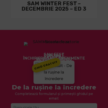
SAM WINTER FEST –
DECEMBRIE 2025 – ED 3
SAM FEST
CONTACT
ECHIPĂ
ARTICOLE
ÎNCHIRIERE SALĂ EVENIMENTE
VOUCHER CADOU
ACTIVITAȚI COPII
CURSURI
HOME
GHID GRATUIT
De la rușine la încredere
Completează formularul și primești ghidul pe
email.