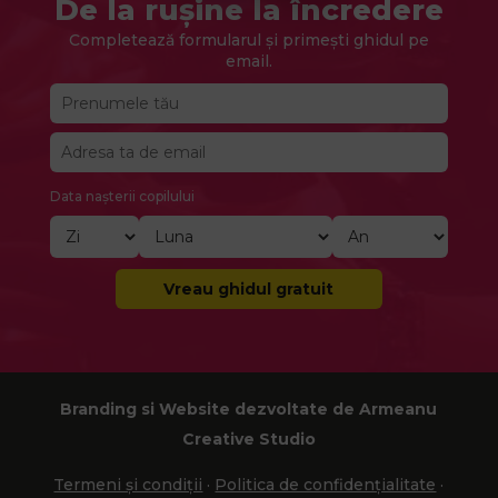
De la rușine la încredere
Completează formularul și primești ghidul pe
email.
Data nașterii copilului
Vreau ghidul gratuit
Branding si Website dezvoltate de Armeanu
Creative Studio
Termeni și condiții
·
Politica de confidențialitate
·