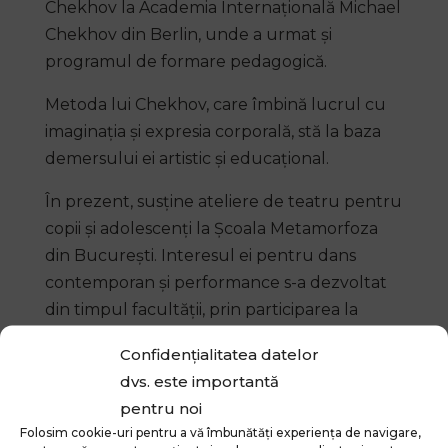
Chekhov la Academia Internațională Michael
Chekhov din Berlin, unde a urmat și
programul de formare pedagogică.
Metoda lui Chekhov, care îmbină lucrul cu
imaginația și expresia corporală, stă la baza
demersului ei artistic și educațional.
În prezent, susține ateliere de teatru pentru
copii și adolescenți la Școala Metamorfoza
din București. Interesul ei pentru dans
contemporan și performance s-a dezvoltat
din timpul facultății, prin participarea la
atelierele Linotip, și a continuat cu studii
Confidențialitatea datelor
aprofundate la Academia de Dans și
dvs. este importantă
Performance CNDB. A lucrat în proiecte de
pentru noi
teatru, dans, film și performance în
Folosim cookie-uri pentru a vă îmbunătăți experiența de navigare,
București și Berlin.